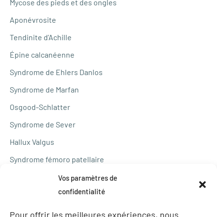
Mycose des pieds et des ongles
Aponévrosite
Tendinite d’Achille
Épine calcanéenne
Syndrome de Ehlers Danlos
Syndrome de Marfan
Osgood-Schlatter
Syndrome de Sever
Hallux Valgus
Syndrome fémoro patellaire
Bascule de bassin
Vos paramètres de
confidentialité
Syndrome de la patte d’oie
Tendinites du long fibulaire ou du tibial postérieur
Pour offrir les meilleures expériences, nous