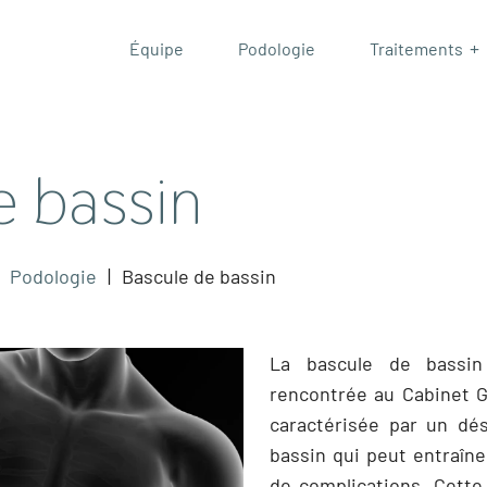
Équipe
Podologie
Traitements
Podologie
Maladies de 
e bassin
Podologie d
Pédicurie
Sandales su
Podologie
|
Bascule de bassin
Traitement 
La bascule de bassin
rencontrée au
Cabinet 
caractérisée par un dés
bassin qui peut entraîn
de complications. Cett