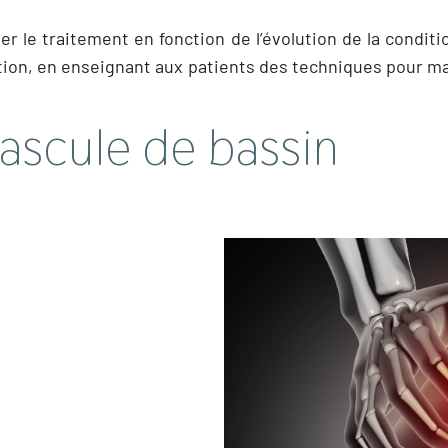
ter le traitement en fonction de l’évolution de la cond
ntion, en enseignant aux patients des techniques pour m
bascule de bassin
Importance des bonn
Adopter de bonnes pratiques
bascule de bassin. Cela 
posture correcte lors de l
même en position assise, 
poids corporel sain pour 