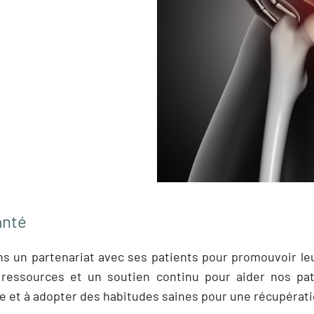
bassin.
Conseils pour une po
Nous encourageons une 
maintenir une posture 
l’importance d’exercices r
muscles du tronc, et en co
travail et à la maison pour r
bassin.
anté
s un partenariat avec ses patients pour promouvoir leu
 ressources et un soutien continu pour aider nos pa
ue et à adopter des habitudes saines pour une récupérat