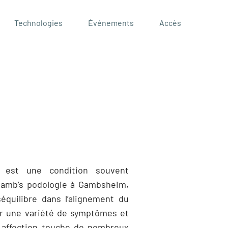
Technologies
Événements
Accès
croissance chez l’enfant
u sport
r mesure
par K-Laser
 est une condition souvent
Gamb’s podologie à Gambsheim
,
équilibre dans l’alignement du
er une variété de symptômes et
e affection touche de nombreux