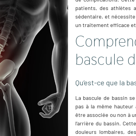
patients, des athlètes
sédentaire, et nécessite
un traitement efficace e
Compr
bascule d
Qu’est-ce que la ba
La bascule de bassin se 
pas à la même hauteur à
être associée ou non à un
l’arrière du bassin. Cet
douleurs lombaires, de