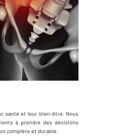
sture optimale
approche proactive pour
optimale, en soulignant
éguliers pour renforcer les
nseillant sur l’ergonomie au
éduire le risque de bascule de
r santé et leur bien-être. Nous
tients à prendre des décisions
ion complète et durable.