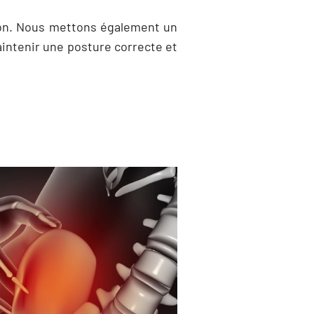
ition. Nous mettons également un
aintenir une posture correcte et
es pratiques
 est crucial pour prévenir la
comprend l’adoption d’une
a marche, de l’exercice, et
ainsi que le maintien d’un
réduire la pression sur le