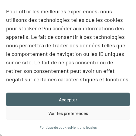
Un suivi régulier est essentiel pour assurer la
Pour offrir les meilleures expériences, nous
guérison complète et prévenir les récidives. Nous
utilisons des technologies telles que les cookies
offrons également des conseils sur la coupe
pour stocker et/ou accéder aux informations des
appropriée des ongles, le choix de chaussage et le
appareils. Le fait de consentir à ces technologies
soin d’hygiène quotidien.
nous permettra de traiter des données telles que
De plus, lorsque l’ongle incarné est provoqué par
le comportement de navigation ou les ID uniques
une forme d’ongle particulière, la pose d’une
sur ce site. Le fait de ne pas consentir ou de
orthonyxie peut vous être proposé par votre
retirer son consentement peut avoir un effet
Pédicure-Podologue D.E.
négatif sur certaines caractéristiques et fonctions.
Prévenir l’ongle incarné
Accepter
Importance des bonnes pratiques
Voir les préférences
Adopter de bonnes pratiques de soin des pieds est
Politique de cookies
Mentions légales
crucial pour prévenir les ongles incarnés. Cela