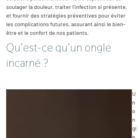
soulager la douleur, traiter l’infection si présente,
et fournir des stratégies préventives pour éviter
les complications futures, assurant ainsi le bien-
être et le confort de nos patients.
Qu’est-ce qu’un ongle
incarné ?
U
n
o
n
gl
e