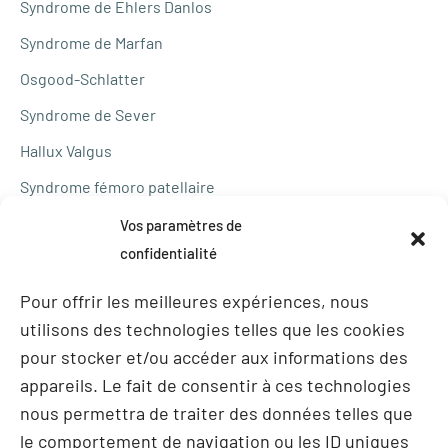
Syndrome de Ehlers Danlos
Syndrome de Marfan
Osgood-Schlatter
Syndrome de Sever
Hallux Valgus
Syndrome fémoro patellaire
Bascule de bassin
Vos paramètres de
confidentialité
Syndrome de la patte d’oie
Tendinites du long fibulaire ou du tibial postérieur
Pour offrir les meilleures expériences, nous
utilisons des technologies telles que les cookies
Suivez-nous
Technologies
pour stocker et/ou accéder aux informations des
Événements
appareils. Le fait de consentir à ces technologies
nous permettra de traiter des données telles que
Accès
le comportement de navigation ou les ID uniques