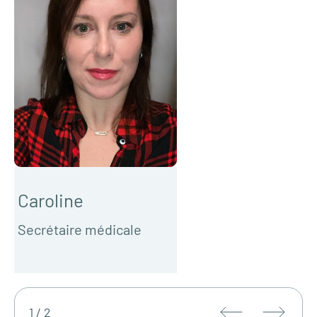
Caroline
L
Secrétaire médicale
S
a
Mon parcours
1 / 2