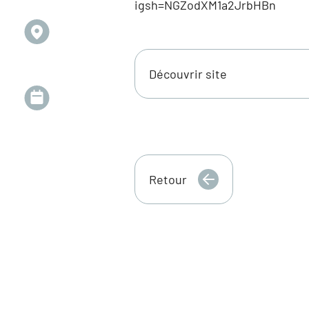
igsh=NGZodXM1a2JrbHBn
Découvrir site
Retour