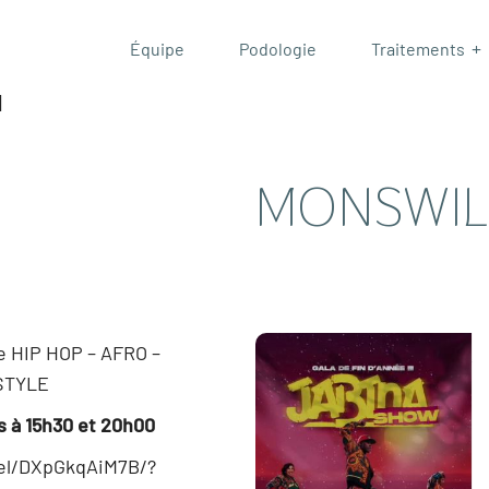
Équipe
Podologie
Traitements
|
Podologie
Maladies de 
MONSWIL
Podologie d
Pédicurie
Sandales su
Traitement 
e HIP HOP – AFRO –
STYLE
s à 15h30 et 20h00
el/DXpGkqAiM7B/?