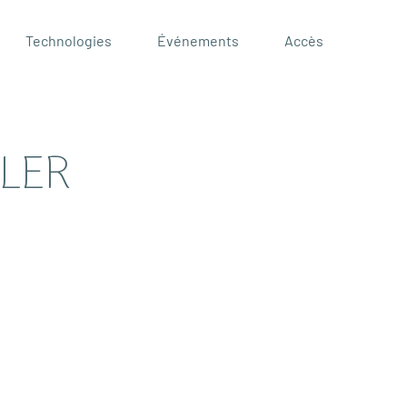
Technologies
Événements
Accès
croissance chez l’enfant
LER
u sport
r mesure
par K-Laser