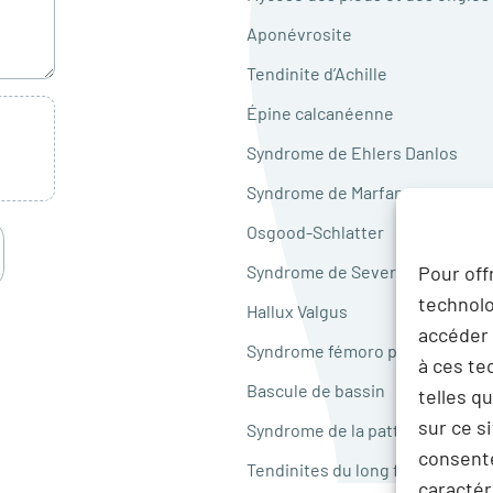
Aponévrosite
Tendinite d’Achille
Épine calcanéenne
Syndrome de Ehlers Danlos
Syndrome de Marfan
Osgood-Schlatter
Syndrome de Sever
Pour off
technolo
Hallux Valgus
accéder 
Syndrome fémoro patellaire
à ces te
Bascule de bassin
telles q
sur ce s
Syndrome de la patte d’oie
consente
Tendinites du long fibulaire ou d
caractér